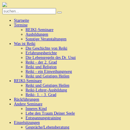
Startseite
Termine
REIKI-Seminare
Ausbildungen
Sonstige Veranstaltungen
Was ist Reiki
Die Geschichte von Reiki
Erfahrungsberichte
Die Lebensregeln des Dr. Usui
Reiki - der 2. Grad
Reiki und Religion
Reiki - ein Einweihungsweg
Reiki und Geistiges Heilen
REIKI-Seminare
Reiki und Geistiges Heilen
Reiki-Lehrer-Ausbildung
Reiki- 1. - 3. Grad
Rückführungen
Andere Seminare
Inneres Kind
Lebe den Traum Deiner Seele
Entspannungstraining
Einzelsitzungen
Gespräche/Lebensberatung