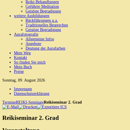
Reiki-Behandlungen
Geführte Meditation
Geistige Begradigung
weitere Ausbildungen
Rückführungen u.a.
Traditionelles Besprechen
Geistige Begradigung
Aurafotografie
Allgemeine Infos
Angebote
Deutung der Aurafarben
Mein Weg
Kontakt
So finden Sie mich
Mein Buch
Preise
Sonntag, 09. August 2026
Impressum
Datenschutzerklärung
Termine
REIKI-Seminare
Reikiseminar 2. Grad
Reikiseminar 2. Grad