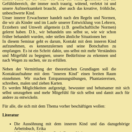
Gefühlsbereich, der immer noch traurig, wütend, verletzt ist und
unsere Aufmerksamkeit braucht, aber auch das kreative, fröhliche,
unbeschwerte Kind.
Unser innerer Erwachsener handelt nach den Regeln und Normen,
die wir als Kinder und im Laufe unserer Entwicklung von Lehrern,
Erziehern und Umwelt allgemein (z.B. gesellschaftliche Normen)
gelernt haben. D.h., wir behandeln uns selbst so, wie wir schon
früher behandelt wurden, oder stellen ähnliche Situationen her.
In diesem Seminar geht es darum, Kontakt mit dem inneren Kind
aufzunehmen, es kennenzulernen und seine Botschaften zu
empfangen. Es ist ein Schritt dahin, uns selbst mit mehr Verständnis
und Mitgefühl zu begegnen, unsere Bedürfnisse zu erkennen und
nach Wegen zu suchen, sie zu erfüllen.
Neben der Vermittlung der theoretischen Grundlagen soll die
Kontaktaufnahme mit dem "inneren Kind" einen breiten Raum
einnehmen. Wir machen Entspannungsübungen, Phantasiereisen,
schreiben, malen und ziehen Karten.
Es werden Möglichkeiten aufgezeigt, bewusster und behutsamer mit sich
selbst umzugehen und mehr Mitgefühl für sich selbst und damit auch für
andere zu entwickeln.
Für alle, die sich mit dem Thema vorher beschäftigen wollen:
Literatur
Die Aussöhnung mit dem inneren Kind und das dazugehörige
Arbeitsbuch, Erika