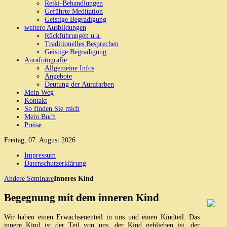
Reiki-Behandlungen
Geführte Meditation
Geistige Begradigung
weitere Ausbildungen
Rückführungen u.a.
Traditionelles Besprechen
Geistige Begradigung
Aurafotografie
Allgemeine Infos
Angebote
Deutung der Aurafarben
Mein Weg
Kontakt
So finden Sie mich
Mein Buch
Preise
Freitag, 07. August 2026
Impressum
Datenschutzerklärung
Andere Seminare
Inneres Kind
Begegnung mit dem inneren Kind
Wir haben einen Erwachsenenteil in uns und einen Kindteil. Das
innere Kind ist der Teil von uns, der Kind geblieben ist, der