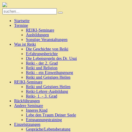
Startseite
Termine
REIKI-Seminare
Ausbildungen
Sonstige Veranstaltungen
Was ist Reiki
Die Geschichte von Reiki
Erfahrungsberichte
Die Lebensregeln des Dr. Usui
Reiki - der 2. Grad
Reiki und Religion
Reiki - ein Einweihungsweg
Reiki und Geistiges Heilen
REIKI-Seminare
Reiki und Geistiges Heilen
Reiki-Lehrer-Ausbildung
Reiki- 1. - 3. Grad
Rückführungen
Andere Seminare
Inneres Kind
Lebe den Traum Deiner Seele
Entspannungstraining
Einzelsitzungen
Gespräche/Lebensberatung