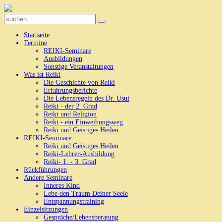
Startseite
Termine
REIKI-Seminare
Ausbildungen
Sonstige Veranstaltungen
Was ist Reiki
Die Geschichte von Reiki
Erfahrungsberichte
Die Lebensregeln des Dr. Usui
Reiki - der 2. Grad
Reiki und Religion
Reiki - ein Einweihungsweg
Reiki und Geistiges Heilen
REIKI-Seminare
Reiki und Geistiges Heilen
Reiki-Lehrer-Ausbildung
Reiki- 1. - 3. Grad
Rückführungen
Andere Seminare
Inneres Kind
Lebe den Traum Deiner Seele
Entspannungstraining
Einzelsitzungen
Gespräche/Lebensberatung