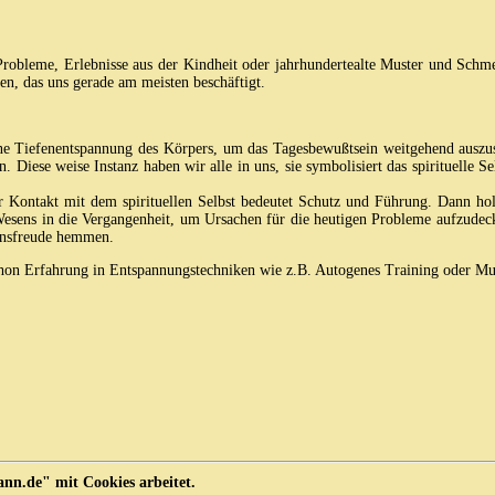
 Probleme, Erlebnisse aus der Kindheit oder jahrhundertealte Muster und Sch
en, das uns gerade am meisten beschäftigt.
e Tiefenentspannung des Körpers, um das Tagesbewußtsein weitgehend auszusch
 Diese weise Instanz haben wir alle in uns, sie symbolisiert das spirituelle S
er Kontakt mit dem spirituellen Selbst bedeutet Schutz und Führung. Dann 
Wesens in die Vergangenheit, um Ursachen für die heutigen Probleme aufzudec
ensfreude hemmen.
schon Erfahrung in Entspannungstechniken wie z.B. Autogenes Training oder Mus
n.de" mit Cookies arbeitet.