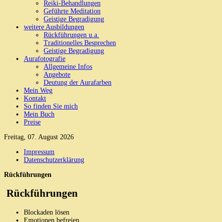
Reiki-Behandlungen
Geführte Meditation
Geistige Begradigung
weitere Ausbildungen
Rückführungen u.a.
Traditionelles Besprechen
Geistige Begradigung
Aurafotografie
Allgemeine Infos
Angebote
Deutung der Aurafarben
Mein Weg
Kontakt
So finden Sie mich
Mein Buch
Preise
Freitag, 07. August 2026
Impressum
Datenschutzerklärung
Rückführungen
Rückführungen
Blockaden lösen
Emotionen befreien