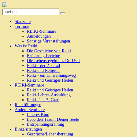
Startseite
Termine
REIKI-Seminare
Ausbildungen
Sonstige Veranstaltungen
Was ist Reiki
Die Geschichte von Reiki
Erfahrungsberichte
Die Lebensregeln des Dr. Usui
Reiki - der 2. Grad
Reiki und Religion
Reiki - ein Einweihungsweg
Reiki und Geistiges Heilen
REIKI-Seminare
Reiki und Geistiges Heilen
Reiki-Lehrer-Ausbildung
Reiki- 1. - 3. Grad
Rückführungen
Andere Seminare
Inneres Kind
Lebe den Traum Deiner Seele
Entspannungstraining
Einzelsitzungen
Gespräche/Lebensberatung